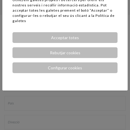
nostres serveis i recollir informació estadística. Pot
acceptar totes les galetes prement el botó ”Acceptar” o
configurar-les o rebutjar el seu ús clicant a la
Política de
galetes
POT POSAR-SE EN CONTACTE AMB NOSALTRES PER A
QUALSEVOL INFORMACIÓ ADDICIONAL
Acceptar totes
Rebutjar cookies
Configurar cookies