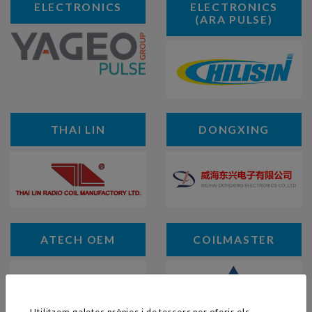
ELECTRONICS
ELECTRONICS
(ARA PULSE)
THAI LIN
DONGXING
ATECH OEM
COILMASTER
Utilitzem galetes pròpies i de tercers per oferir els