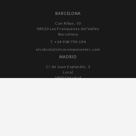
BARCELONA
Can Ribas, 10
08520 Les Franqueses del Vallès
Barcelona
T. +34 938 790 194
elcobcn(at)elcocomponentes.com
MADRID
C/ de Juan Esplandiú, 3
Local
28007 Madrid
T. +34 915 045 182
elcomadrid(at)elcocomponentes.com
Avís legal
Política de galetes
Política de privacitat
Accessibilitat