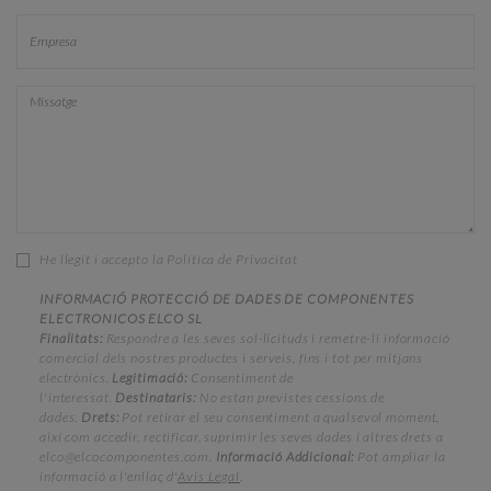
He llegit i accepto la Política de Privacitat
INFORMACIÓ PROTECCIÓ DE DADES DE COMPONENTES
ELECTRONICOS ELCO SL
Finalitats:
Respondre a les seves sol·licituds i remetre-li informació
comercial dels nostres productes i serveis, fins i tot per mitjans
electrònics.
Legitimació:
Consentiment de
l'interessat.
Destinataris:
No estan previstes cessions de
dades.
Drets:
Pot retirar el seu consentiment a qualsevol moment,
així com accedir, rectificar, suprimir les seves dades i altres drets a
elco@elcocomponentes.com.
Informació Addicional:
Pot ampliar la
informació a l'enllaç d'
Avis Legal
.