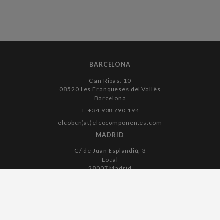
BARCELONA
Can Ribas, 10
08520 Les Franqueses del Vallès
Barcelona
T. +34 938 790 194
elcobcn(at)elcocomponentes.com
MADRID
C/ de Juan Esplandiú, 3
Local
28007 Madrid
T. +34 915 045 182
elcomadrid(at)elcocomponentes.com
Aviso legal