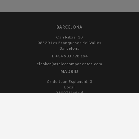
BARCELONA
Can Ribas, 10
08520 Les Franqueses del Vallès
Barcelona
T. +34 938 790 194
elcobcn(at)elcocomponentes.com
MADRID
C/ de Juan Esplandiú, 3
Local
28007 Madrid
T. +34 915 045 182
elcomadrid(at)elcocomponentes.com
Aviso legal
Política de cookies
Política de privacidad