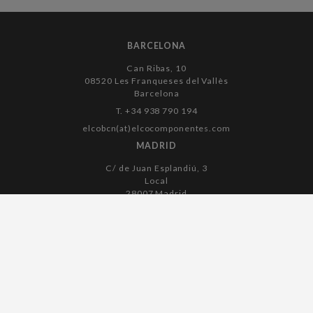
BARCELONA
Can Ribas, 10
08520 Les Franqueses del Vallès
Barcelona
T. +34 938 790 194
elcobcn(at)elcocomponentes.com
MADRID
C/ de Juan Esplandiú, 3
Local
28007 Madrid
T. +34 915 045 182
elcomadrid(at)elcocomponentes.com
Aviso legal
Política de cookies
Política de privacidad