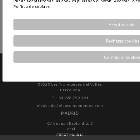
Puede aceptar todas las cookies pulsando el botón “Aceptar” o co
Política de cookies
Aceptar todas
Rechazar cookies
Configurar cookie
BARCELONA
Can Ribas, 10
08520 Les Franqueses del Vallès
Barcelona
T. +34 938 790 194
elcobcn(at)elcocomponentes.com
MADRID
C/ de Juan Esplandiú, 3
Local
28007 Madrid