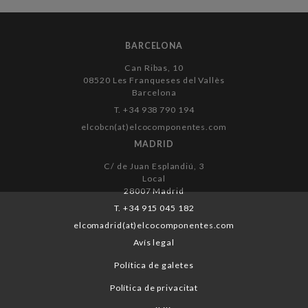
BARCELONA
Can Ribas, 10
08520 Les Franqueses del Vallès
Barcelona
T. +34 938 790 194
elcobcn(at)elcocomponentes.com
MADRID
C/ de Juan Esplandiú, 3
Local
28007 Madrid
T. +34 915 045 182
elcomadrid(at)elcocomponentes.com
Avís legal
Política de galetes
Política de privacitat