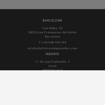
BARCELONA
Can Ribas, 10
08520 Les Franqueses del Vallès
Barcelona
T. +34 938 790 194
elcobcn(at)elcocomponentes.com
MADRID
C/ de Juan Esplandiú, 3
Local
28007 Madrid
T. +34 915 045 182
elcomadrid(at)elcocomponentes.com
Avís legal
Política de galetes
Política de privacitat