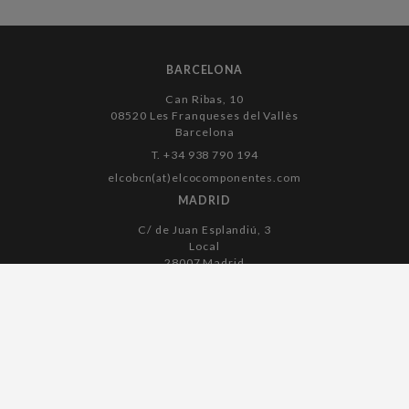
BARCELONA
Can Ribas, 10
08520 Les Franqueses del Vallès
Barcelona
T. +34 938 790 194
elcobcn(at)elcocomponentes.com
MADRID
C/ de Juan Esplandiú, 3
Local
28007 Madrid
T. +34 915 045 182
elcomadrid(at)elcocomponentes.com
Avís legal
Política de galetes
Política de privacitat