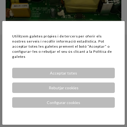
Utilitzem galetes pròpies i de tercers per oferir els
nostres serveis i recollir informació estadística. Pot
ENG ELECTRIC
acceptar totes les galetes prement el botó ”Acceptar” o
configurar-les o rebutjar el seu ús clicant a la
Política de
galetes
Acceptar totes
Rebutjar cookies
Configurar cookies