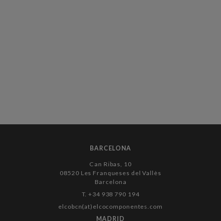
BARCELONA
Can Ribas, 10
08520 Les Franqueses del Vallès
Barcelona
T. +34 938 790 194
elcobcn(at)elcocomponentes.com
MADRID