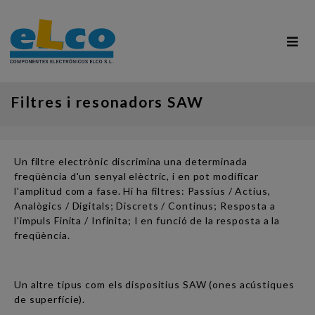
Filtres i resonadors SAW
Un filtre electrònic discrimina una determinada
freqüència d'un senyal elèctric, i en pot modificar
l'amplitud com a fase. Hi ha filtres: Passius / Actius,
Analògics / Digitals; Discrets / Continus; Resposta a
l'impuls Finita / Infinita; I en funció de la resposta a la
freqüència.
Un altre tipus com els dispositius SAW (ones acústiques
de superfície).