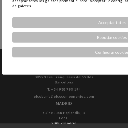
acceptar totes les galetes prement el botó ”Acceptar” o configurar
de galetes
Acceptar totes
Rebutjar cookies
Configurar cookie
BARCELONA
Can Ribas, 10
08520 Les Franqueses del Vallès
Barcelona
T. +34 938 790 194
elcobcn(at)elcocomponentes.com
MADRID
C/ de Juan Esplandiú, 3
Local
28007 Madrid