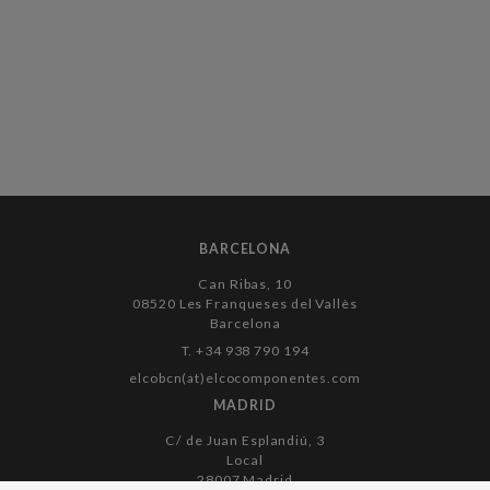
BARCELONA
Can Ribas, 10
08520 Les Franqueses del Vallès
Barcelona
T. +34 938 790 194
elcobcn(at)elcocomponentes.com
MADRID
C/ de Juan Esplandiú, 3
Local
28007 Madrid