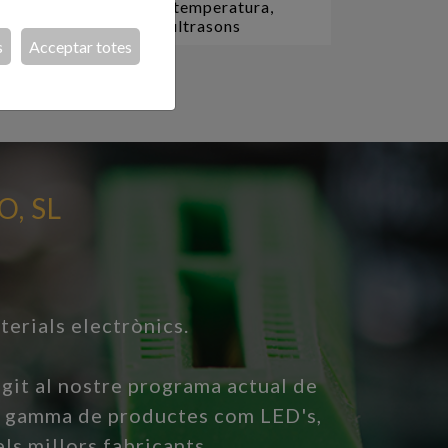
 HC-
Sensors de temperatura,
ors
humitat, d'ultrasons
s
Acceptar totes
, SL
terials electrònics.
fegit al nostre programa actual de
 gamma de productes com LED's,
ls millors fabricants.