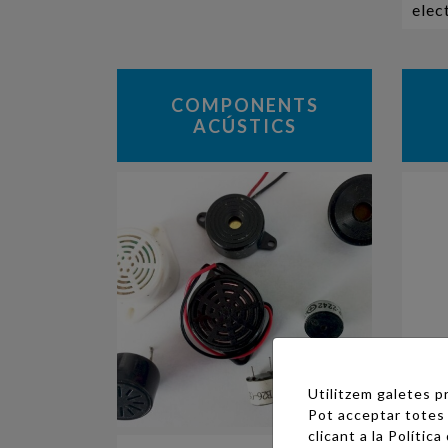
elec
COMPONENTS
ACÚSTICS
Utilitzem galetes pr
Pot acceptar totes 
clicant a la
Política