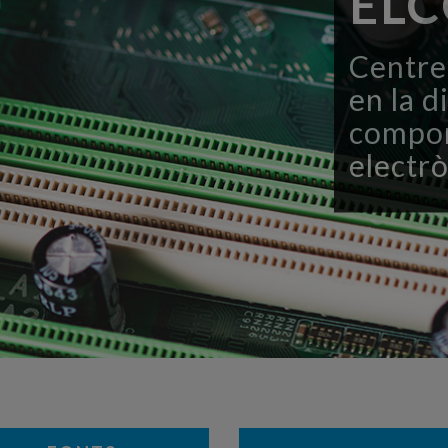
EL
Centrem
en la d
compon
electrò