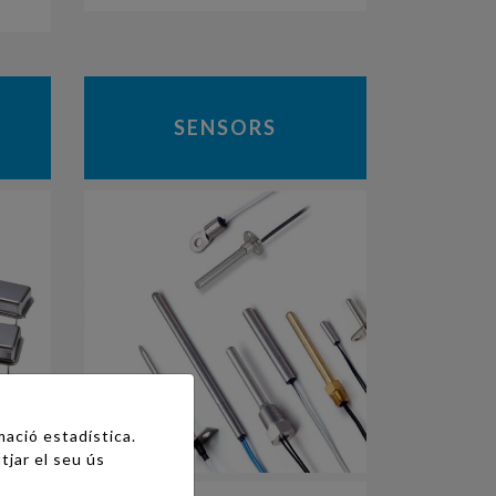
SENSORS
mació estadística.
tjar el seu ús