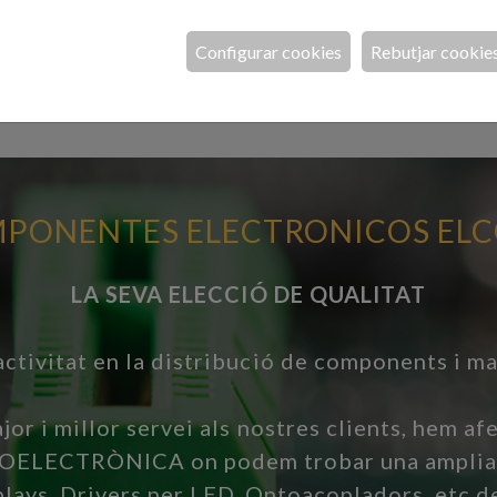
enes AM/FM, DAB, ISM,
Cristalls de quars: SMD,
I, 4G, 5G, GNSS, LTE,
49. Oscil·ladors. Resonad
, GPRS, MIMO.
ceràmics.
Configurar cookies
Rebutjar cookie
PONENTES ELECTRONICOS ELCO
LA SEVA ELECCIÓ DE QUALITAT
ctivitat en la distribució de components i ma
jor i millor servei als nostres clients, hem a
OPTOELECTRÒNICA on podem trobar una amplia
lays, Drivers per LED, Optoacopladors, etc de