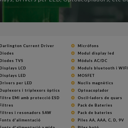
Darlington Current Driver
Micrófons
Diodes
Modul display led
Diodes TVS
Móduls AC/DC
Displays LCD
Moduls bluetooth i WIFI
Displays LED
MOSFET
Drivers per LED
Nuclis magnètics
Duplexors i triplexors òptics
Optoacoplador
Filtre EMI amb protecció ESD
Oscil·ladors de quars
Filtres
Pack de Bateries
Filtres i resonadors SAW
Pack de bateries
Fonts d'alimentació
Piles AA, AAA, C, D, 9V
Fonts d'alimentació a mida
Piles botó