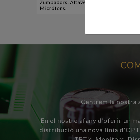
Zumbadors. Altaveus.
Ant
Micrófons.
WI-F
GSM
COM
Centrem la nostra a
En el nostre afany d'oferir un ma
distribució una nova línia d'
TFT's, Monitors, Disp