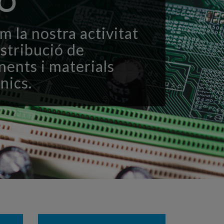
CO
 la nostra activitat
istribució de
ents i materials
nics.