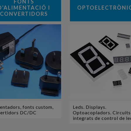
FONTS
D’ALIMENTACIÓ I
OPTOELECTRÒNI
CONVERTIDORS
entadors, fonts custom,
Leds. Displays.
ertidors DC/DC
Optoacopladors. Circuits
integrats de control de le