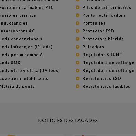
Fusibles rearmables PTC
Piles de Liti primaries
Fusibles tèrmics
Ponts rectificadors
Inductancies
Portapiles
Interruptors AC
Protector ESD
Leds convencionals
Protectors híbrids
Leds infrarojos (IR leds)
Pulsadors
Leds per automoció
Regulador SHUNT
Leds SMD
Reguladors de voltatge
Leds ultra violeta (UV leds)
Reguladors de voltatge
Logotips metal·litzats
Resistències ESD
Matriu de punts
Resistències fusibles
NOTICIES DESTACADES