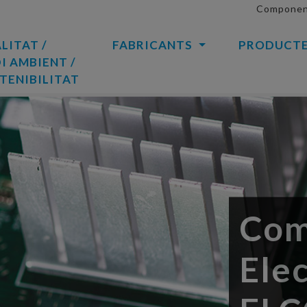
Component
LITAT /
FABRICANTS
PRODUCT
I AMBIENT /
TENIBILITAT
Com
Ele