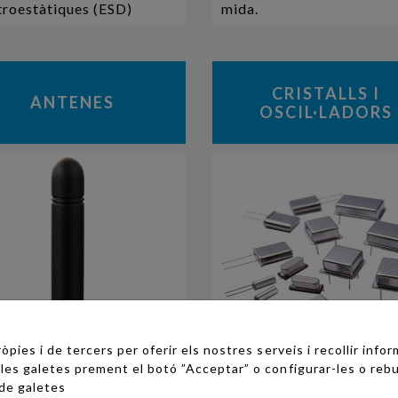
troestàtiques (ESD)
mida.
CRISTALLS I
ANTENES
OSCIL·LADORS
òpies i de tercers per oferir els nostres serveis i recollir infor
les galetes prement el botó ”Acceptar” o configurar-les o rebu
 de galetes