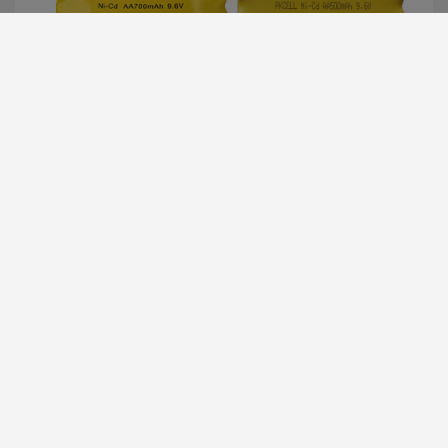
Bateries recargables de NiMH i Liti. Piles primaries de
Liti. Packs de bateries a mida.
SEMICONDUCTORS